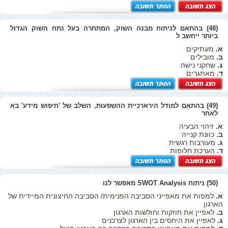
(48) בהתאם לניתוח מבנה השוק, המתחרה בעל נתח השוק הגדול
ביותר ייחשב ל
א.
מעתיקים
ב.
מובילים
ג.
שחקני נישה
ד.
מאתגרים
(49) בהתאם למודל הירארכיית ההשפעות, השלב של 'חיפוש מידע' בא
לאחר
א.
זיהוי הבעיה
ב.
כוונת קנייה
ג.
מעורבות רגשית
ד.
הערכת חלופות
(50) ניתוח SWOT Analysis מאפשר לנו
א.
למפות את מאפייני הסביבה הפנימית/ הסביבה החיצונית המיידית של
הארגון
ב.
לאפיין את חוזקות וחולשות הארגון
ג.
לאפיין את היחסים בין הארגון לצרכנים