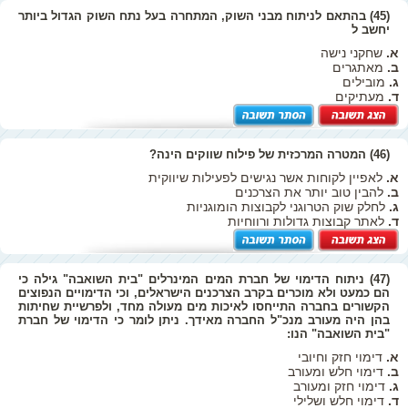
(45) בהתאם לניתוח מבני השוק, המתחרה בעל נתח השוק הגדול ביותר
יחשב ל
א.
שחקני נישה
ב.
מאתגרים
ג.
מובילים
ד.
מעתיקים
(46) המטרה המרכזית של פילוח שווקים הינה?
א.
לאפיין לקוחות אשר נגישים לפעילות שיווקית
ב.
להבין טוב יותר את הצרכנים
ג.
לחלק שוק הטרוגני לקבוצות הומוגניות
ד.
לאתר קבוצות גדולות ורווחיות
(47) ניתוח הדימוי של חברת המים המינרלים "בית השואבה" גילה כי
הם כמעט ולא מוכרים בקרב הצרכנים הישראלים, וכי הדימויים הנפוצים
הקשורים בחברה התייחסו לאיכות מים מעולה מחד, ולפרשיית שחיתות
בהן היה מעורב מנכ"ל החברה מאידך. ניתן לומר כי הדימוי של חברת
"בית השואבה" הנו:
א.
דימוי חזק וחיובי
ב.
דימוי חלש ומעורב
ג.
דימוי חזק ומעורב
ד.
דימוי חלש ושלילי