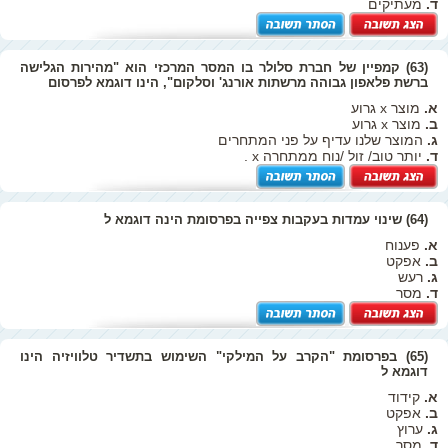
ד.
מעתיקים
(63) קמפיין של חברת סלולר בו המסר המרכזי הוא "מהירות הגלישה
ברשת פלאפון גבוהה מרשתות אורנג' וסלקום", הינו דוגמא לפרסום
א.
מוצר x גרוע
ב.
מוצר x גרוע
ג.
המוצר שלנו עדיף על פני המתחרים
ד.
יותר טוב/ זול /נוח ממתחרה x .
(64) שינוי עמדות בעקבות צפייה בפרסומת הינה דוגמא ל
א.
פענוח
ב.
אפקט
ג.
רעש
ד.
מסר
(65) בפרסומת "הקרב על המילקי" השימוש בתשדיר טלוויזיה הינו
דוגמא ל
א.
קידוד
ב.
אפקט
ג.
ערוץ
ד.
מסר