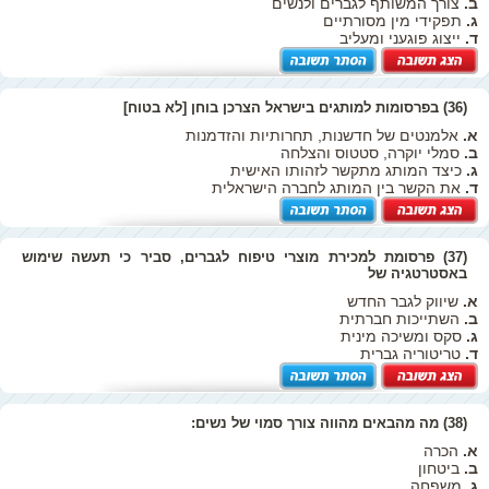
ב.
צורך המשותף לגברים ולנשים
ג.
תפקידי מין מסורתיים
ד.
ייצוג פוגעני ומעליב
(36) בפרסומות למותגים בישראל הצרכן בוחן [לא בטוח]
א.
אלמנטים של חדשנות, תחרותיות והזדמנות
ב.
סמלי יוקרה, סטטוס והצלחה
ג.
כיצד המותג מתקשר לזהותו האישית
ד.
את הקשר בין המותג לחברה הישראלית
(37) פרסומת למכירת מוצרי טיפוח לגברים, סביר כי תעשה שימוש
באסטרטגיה של
א.
שיווק לגבר החדש
ב.
השתייכות חברתית
ג.
סקס ומשיכה מינית
ד.
טריטוריה גברית
(38) מה מהבאים מהווה צורך סמוי של נשים:
א.
הכרה
ב.
ביטחון
ג.
משפחה