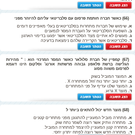
(66) כאשר חברה חותמת פרסום עם סלבריטאי עליהם להיזהר מפני
א.
שימוש של חברות מתחרות בסלבריטאים בעלי מאפיינים דומים
ב.
השפעת הסלבריטאי על העברת המסר לנמענים
ג.
מעשים לא אתיים מצד הסלבריטאי אשר יפגעו בדימוי הארגון
ד.
סלבריטאים אשר הקריירה שלהם נימצאת בדעיכה
(67) קמפיין של חברת סלולאר כאשר המסר המרכזי הוא : " מהירות
הגלישה ברשת פלאפון גבוהה מרשתות אורנג' וסלקום הינו דוגמא
לפרסום משווה מסוג
א.
המוצר המוביל בשוק
ב.
יותר טוב יותר נוח /זול ממתחרה X .
ג.
המוצר שלנו עדיף על פני המתחרים
ד.
מוצר X גרוע.
(68) מוצר חדש יכול להתאים ביותר ל
א.
מתחרה מוביל המעוניין להתגונן מפני מתחרים קטנים
ב.
מתחרה וותיק אשר רוצה לשמר נתח שוק.
ג.
מתחרה קטן המעוניין להיצמד למתחרה המוביל.
ד.
מתחרה חדש אשר רוצה לפתח יתרון יחסי.