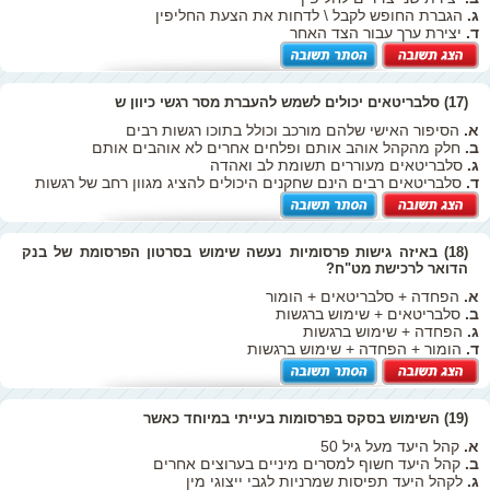
ג.
הגברת החופש לקבל \ לדחות את הצעת החליפין
ד.
יצירת ערך עבור הצד האחר
(17) סלבריטאים יכולים לשמש להעברת מסר רגשי כיוון ש
א.
הסיפור האישי שלהם מורכב וכולל בתוכו רגשות רבים
ב.
חלק מהקהל אוהב אותם ופלחים אחרים לא אוהבים אותם
ג.
סלבריטאים מעוררים תשומת לב ואהדה
ד.
סלבריטאים רבים הינם שחקנים היכולים להציג מגוון רחב של רגשות
(18) באיזה גישות פרסומיות נעשה שימוש בסרטון הפרסומת של בנק
הדואר לרכישת מט"ח?
א.
הפחדה + סלבריטאים + הומור
ב.
סלבריטאים + שימוש ברגשות
ג.
הפחדה + שימוש ברגשות
ד.
הומור + הפחדה + שימוש ברגשות
(19) השימוש בסקס בפרסומות בעייתי במיוחד כאשר
א.
קהל היעד מעל גיל 50
ב.
קהל היעד חשוף למסרים מיניים בערוצים אחרים
ג.
לקהל היעד תפיסות שמרניות לגבי ייצוגי מין