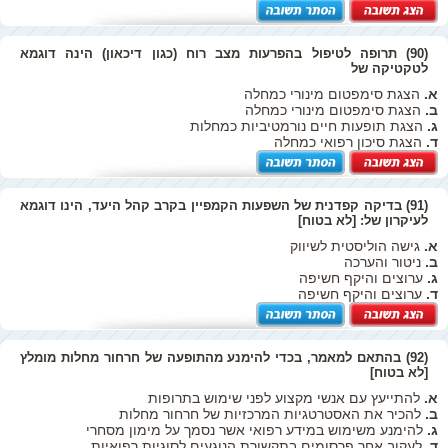
(90) תרופה לטיפול בהפרעות מצב רוח (כגון דיכאון) הינה דוגמא
לטקטיקה של
א.
הצגת סימפטום מינורי כמחלה
ב.
הצגת סימפטום מינורי כמחלה
ג.
הצגת תופעות חיים נורמטיביות כמחלות
ד.
הצגת סיכון רפואי כמחלה
(91) בדיקה קפדנית של השפעות הקמפיין בקרב קהל היעד, הינו דוגמא
לעיקרון של: [לא בטוח]
א.
גישה הוליסטית לשיווק
ב.
ניטור והערכה
ג.
ערוצים והיקף חשיפה
ד.
ערוצים והיקף חשיפה
(92) בהתאם למאמר, בכדי להימנע מהתופעה של חרחור מחלות מומלץ
[לא בטוח]
א.
להתייעץ עם אנשי מקצוע לפני שימוש בתרופות
ב.
להכיר את האסטרטגיות המרכזיות של חרחור מחלות
ג.
להימנע משימוש במידע רפואי אשר נסמך על מימון מסחרי
ד.
לעקוב אחר פרסומים בתקשורת הנוגעים לסוגיות רפואיות