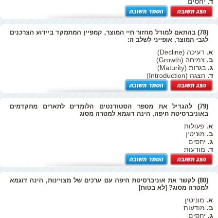
ד.
יחסים
(78) בהתאם למודל מחזור חיי המוצר, קמפיין המתמקד ביידוע הצרכנים
לגבי המוצר, אופייני לשלב ה:
א.
דעיכה (Decline)
ב.
צמיחה (Growth)
ג.
בגרות (Maturity)
ד.
הצגה (Introduction)
(79) להגדיל את מספר הסטודנטים הלומדים לתארים מתקדמים
באוניברסיטת חיפה, הינה דוגמא למטרה מסוג
א.
פעולות
ב.
מוניטין
ג.
יחסים
ד.
מודעות
(80) לקשר את אוניברסיטת חיפה עם ערכים של מצויינות, הינה דוגמא
למטרה מסוג? [לא בטוח]
א.
מוניטין
ב.
מודעות
ג.
יחסים