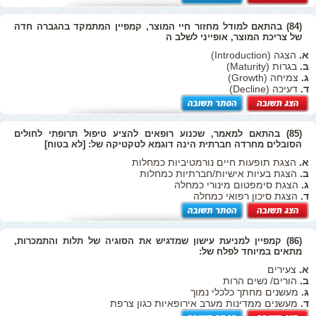
(84) בהתאם למודל מחזור חיי המוצר, קמפיין המתמקד בהגברה חדה
של צריכת המוצר, אופייני לשלב ה
א.
הצגה (Introduction)
ב.
בגרות (Maturity)
ג.
צמיחה (Growth)
ד.
דעיכה (Decline)
(85) בהתאם למאמר, שכנוע רופאים להציע טיפול תרופתי לחולים
הסובלים מחרדה חברתית הינה דוגמא לטקטיקה של: [לא בטוח]
א.
הצגת תופעות חיים נורמטיביות כמחלות
ב.
הצגת בעיות אישיות/חברתיות כמחלות
ג.
הצגת סימפטום מינורי כמחלה
ד.
הצגת סיכון רפואי כמחלה
(86) קמפיין למניעת עישון שמדגיש את הסוגיה של תלות והתמכרות,
מתאים במיוחד לפלח של:
א.
צעירים
ב.
הורים/ נשים הרות
ג.
מעשנים מחתך כלכלי נמוך
ד.
מעשנים ממדינות מערב אירופאיות כגון צרפת